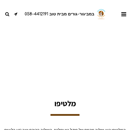
במביגור-גורים מבית טוב 058-4412191
מלטיפו
המלטיפו הוא שילוב מהמם של פודל טוי ומלטז, השילוב ביניהם יוצר גזע כלאיים 