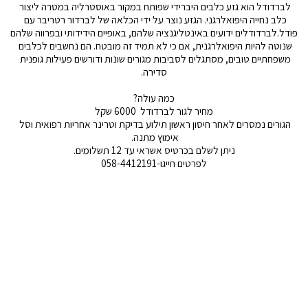
לברדודל הוא גזע כלבים היברידי שפותח במקור באוסטרליה במטרה ליצור 
כלב נחייה היפואלרגני. הגזע נוצר על ידי הכלאה של לברדור רטריבר עם 
פודל.לברדודלים ידועים באינטליגנציה שלהם, באופיים הידידותי ובפרווה שלהם 
שנוטה להיות היפואלרגנית, אם כי לא תמיד זה מובטח. הם נחשבים לכלבים 
משפחתיים טובים, מסתגלים לסביבות מגורים שונות ודורשים פעילות גופנית 
סדירה.
כמה עולה?
מחיר לגור לברדודל  6000 שקל
הגורים נמסרים לאחר חיסון ראשון תילוע בדיקת וטרינר אחריות רפואית וסל 
אימוץ מתנה. 
ניתן לשלם בכרטיס אשראי עד 12 תשלומים.
לפרטים חייגו-058-4412191