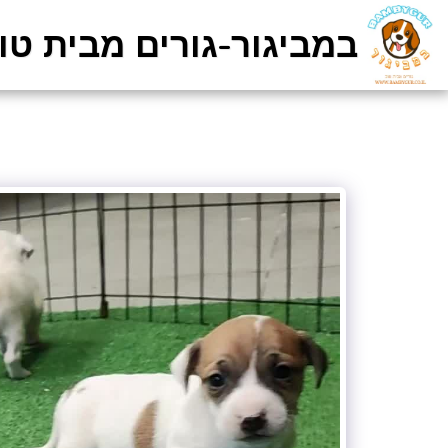
במביגור-גורים מבית טוב 8-4412191