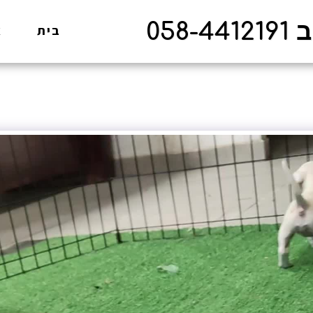
05
בית
א